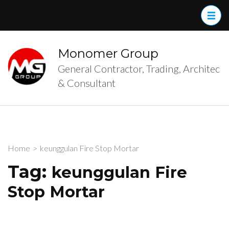
Skip
to
content
(Press
Monomer Group
Enter)
General Contractor, Trading, Architec
& Consultant
Home
>
keunggulan Fire Stop Mortar
Tag:
keunggulan Fire
Stop Mortar