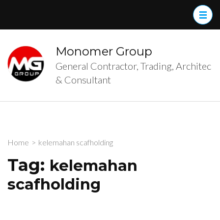
Skip
to
content
(Press
Monomer Group
Enter)
General Contractor, Trading, Architec
& Consultant
Home
>
kelemahan scafholding
Tag:
kelemahan
scafholding