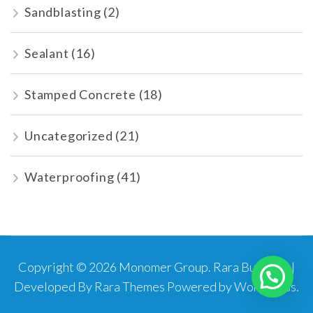
Sandblasting
(2)
Sealant
(16)
Stamped Concrete
(18)
Uncategorized
(21)
Waterproofing
(41)
Copyright © 2026
Monomer Group
.
Rara Business |
Developed By
Rara Themes
Powered by
WordPress
.