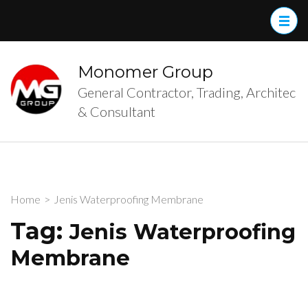
Skip
to
content
(Press
Monomer Group
Enter)
General Contractor, Trading, Architec
& Consultant
Home
>
Jenis Waterproofing Membrane
Tag:
Jenis Waterproofing
Membrane