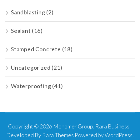
Sandblasting
(2)
Sealant
(16)
Stamped Concrete
(18)
Uncategorized
(21)
Waterproofing
(41)
Copyright © 2026
Monomer Group
.
Rara Business |
Developed By
Rara Themes
Powered by
WordPress
.