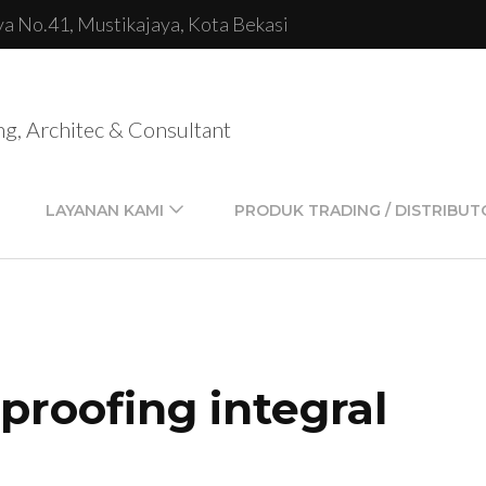
lya No.41, Mustikajaya, Kota Bekasi
ng, Architec & Consultant
LAYANAN KAMI
PRODUK TRADING / DISTRIBUT
proofing integral