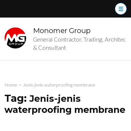
Skip
to
content
(Press
Monomer Group
Enter)
General Contractor, Trading, Architec
& Consultant
Home
>
Jenis-jenis waterproofing membrane
Tag:
Jenis-jenis
waterproofing membrane