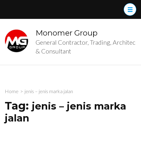
Skip
to
content
(Press
Monomer Group
Enter)
General Contractor, Trading, Architec
& Consultant
Home
>
jenis – jenis marka jalan
Tag:
jenis – jenis marka
jalan