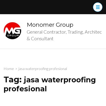
Skip
to
content
(Press
Monomer Group
Enter)
General Contractor, Trading, Architec
& Consultant
Home
>
jasa waterproofing profesional
Tag:
jasa waterproofing
profesional