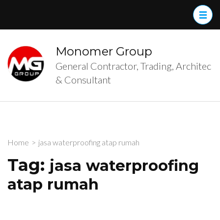
Skip
to
content
(Press
Monomer Group
Enter)
General Contractor, Trading, Architec
& Consultant
Home
>
jasa waterproofing atap rumah
Tag:
jasa waterproofing
atap rumah