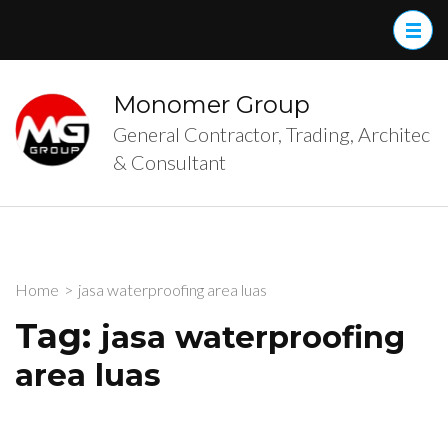
Skip
to
content
(Press
Monomer Group
Enter)
General Contractor, Trading, Architec
& Consultant
Home
>
jasa waterproofing area luas
Tag:
jasa waterproofing
area luas