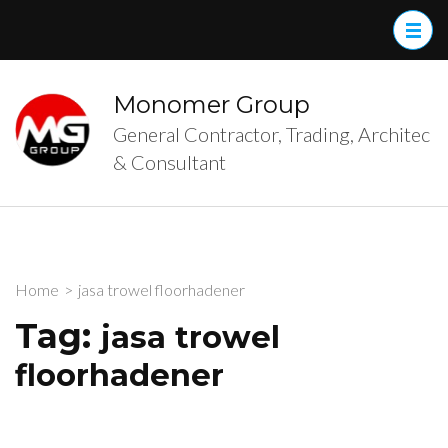
Skip
to
content
(Press
Monomer Group
Enter)
General Contractor, Trading, Architec
& Consultant
Home
>
jasa trowel floorhadener
Tag:
jasa trowel
floorhadener