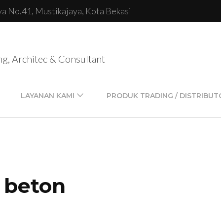
lya No.41, Mustikajaya, Kota Bekasi
ng, Architec & Consultant
LAYANAN KAMI
PRODUK TRADING / DISTRIBUT
l beton