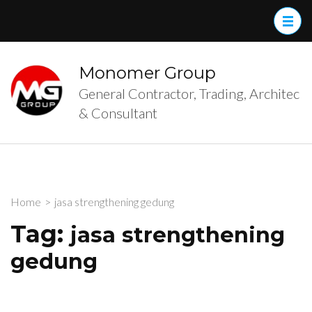
Skip
to
content
(Press
Monomer Group
Enter)
General Contractor, Trading, Architec
& Consultant
Home
>
jasa strengthening gedung
Tag:
jasa strengthening
gedung