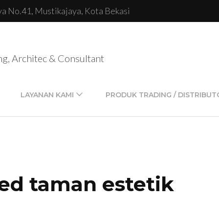
lya No.41, Mustikajaya, Kota Bekasi
ng, Architec & Consultant
LAYANAN KAMI
PRODUK TRADING / DISTRIBUT
ed taman estetik