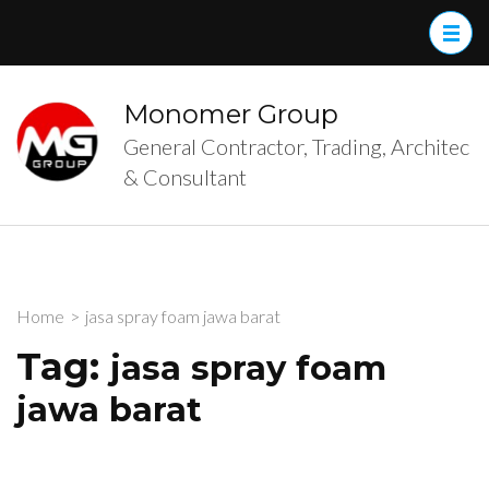
Skip
to
content
(Press
Monomer Group
Enter)
General Contractor, Trading, Architec
& Consultant
Home
>
jasa spray foam jawa barat
Tag:
jasa spray foam
jawa barat