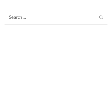
Search
for: