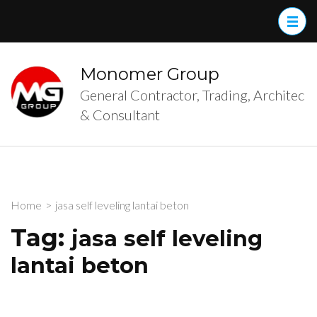
Skip
to
content
(Press
Monomer Group
Enter)
General Contractor, Trading, Architec
& Consultant
Home
>
jasa self leveling lantai beton
Tag:
jasa self leveling
lantai beton