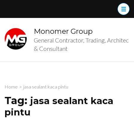
Skip
to
content
(Press
Monomer Group
Enter)
General Contractor, Trading, Architec
& Consultant
Home
>
jasa sealant kaca pintu
Tag:
jasa sealant kaca
pintu