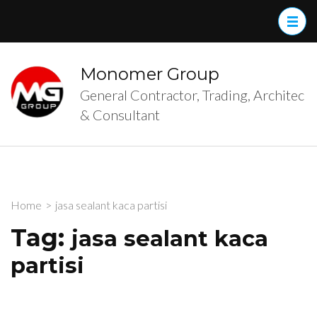
Skip
to
content
(Press
Monomer Group
Enter)
General Contractor, Trading, Architec
& Consultant
Home
>
jasa sealant kaca partisi
Tag:
jasa sealant kaca
partisi