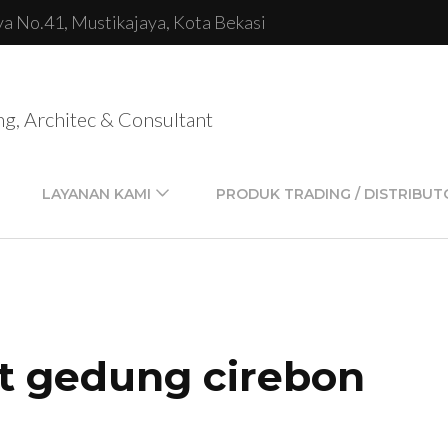
lya No.41, Mustikajaya, Kota Bekasi
ng, Architec & Consultant
LAYANAN KAMI
PRODUK TRADING / DISTRIBUT
nt gedung cirebon