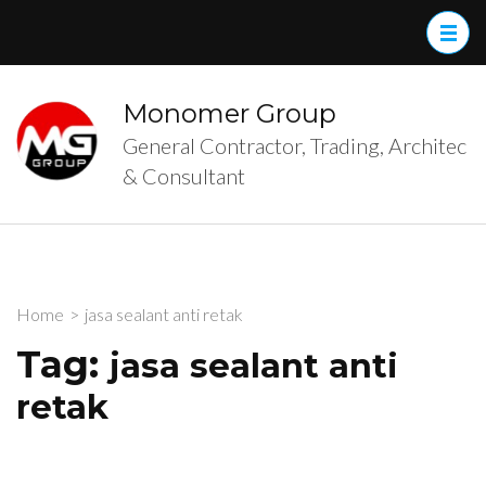
Skip
to
content
(Press
Monomer Group
Enter)
General Contractor, Trading, Architec
& Consultant
Home
>
jasa sealant anti retak
Tag:
jasa sealant anti
retak