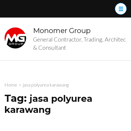
Skip
to
content
(Press
Monomer Group
Enter)
General Contractor, Trading, Architec
& Consultant
Home
>
jasa polyurea karawang
Tag:
jasa polyurea
karawang