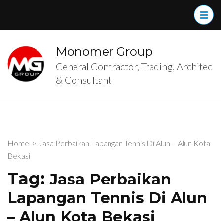
Skip
to
content
(Press
Monomer Group
Enter)
General Contractor, Trading, Architec
& Consultant
Home
>
Jasa Perbaikan Lapangan Tennis Di Alun – Alun Kota
Bekasi
Tag:
Jasa Perbaikan
Lapangan Tennis Di Alun
– Alun Kota Bekasi