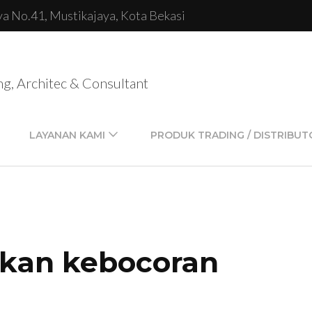
lya No.41, Mustikajaya, Kota Bekasi
ng, Architec & Consultant
LAYANAN KAMI
PRODUK TRADING / DISTRIBUT
ikan kebocoran