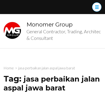
Skip
to
content
(Press
Monomer Group
Enter)
General Contractor, Trading, Architec
& Consultant
Home
>
jasa perbaikan jalan aspal jawa barat
Tag:
jasa perbaikan jalan
aspal jawa barat