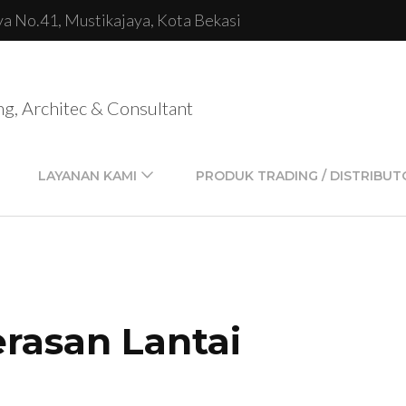
lya No.41, Mustikajaya, Kota Bekasi
ng, Architec & Consultant
LAYANAN KAMI
PRODUK TRADING / DISTRIBUT
rasan Lantai