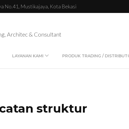
lya No.41, Mustikajaya, Kota Bekasi
ng, Architec & Consultant
LAYANAN KAMI
PRODUK TRADING / DISTRIBUT
catan struktur