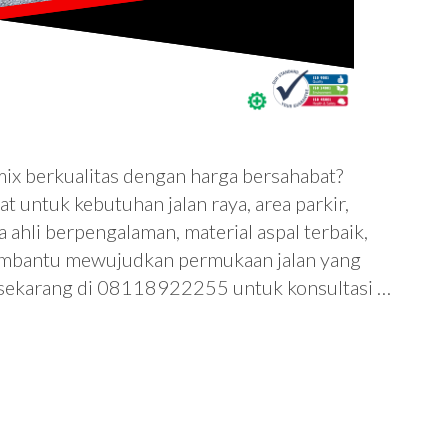
ix berkualitas dengan harga bersahabat?
 untuk kebutuhan jalan raya, area parkir,
hli berpengalaman, material aspal terbaik,
 membantu mewujudkan permukaan jalan yang
mi sekarang di 08118922255 untuk konsultasi …