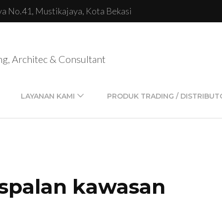
lya No.41, Mustikajaya, Kota Bekasi
ng, Architec & Consultant
LAYANAN KAMI
PRODUK TRADING / DISTRIBUT
aspalan kawasan