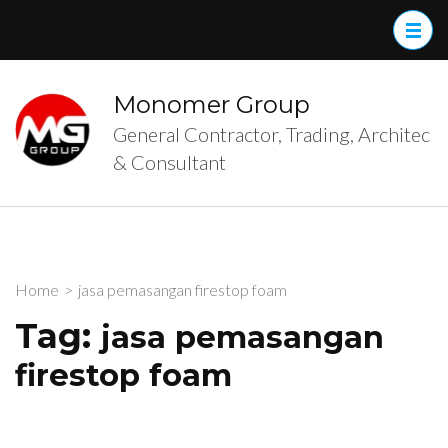
Skip
to
content
(Press
Monomer Group
Enter)
General Contractor, Trading, Architec
& Consultant
Home
>
jasa pemasangan firestop foam
Tag:
jasa pemasangan
firestop foam