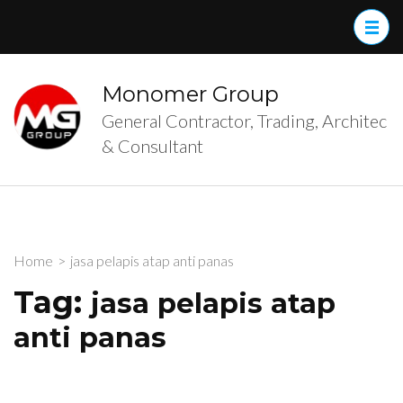
Skip
to
content
(Press
Monomer Group
Enter)
General Contractor, Trading, Architec
& Consultant
Home
>
jasa pelapis atap anti panas
Tag:
jasa pelapis atap
anti panas