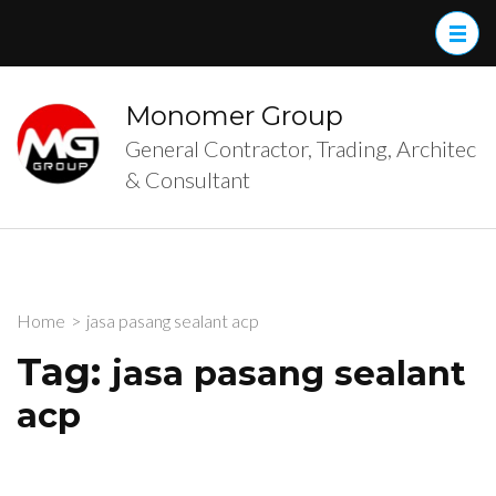
Skip
to
content
(Press
Monomer Group
Enter)
General Contractor, Trading, Architec
& Consultant
Home
>
jasa pasang sealant acp
Tag:
jasa pasang sealant
acp