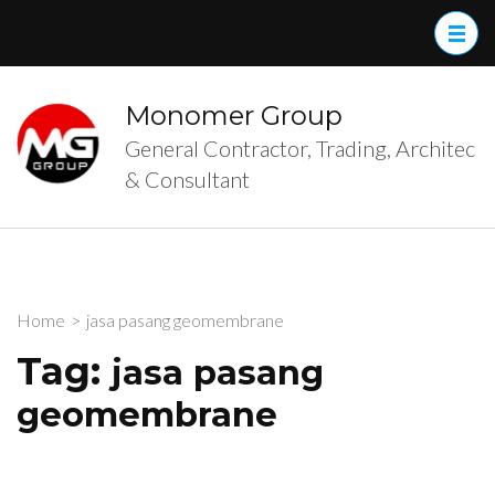
Skip
to
content
(Press
Monomer Group
Enter)
General Contractor, Trading, Architec
& Consultant
Home
>
jasa pasang geomembrane
Tag:
jasa pasang
geomembrane