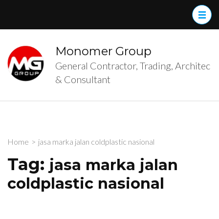
Skip
to
content
(Press
Monomer Group
Enter)
General Contractor, Trading, Architec
& Consultant
Home
>
jasa marka jalan coldplastic nasional
Tag:
jasa marka jalan
coldplastic nasional