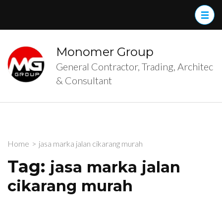
Skip
to
content
(Press
Monomer Group
Enter)
General Contractor, Trading, Architec
& Consultant
Home
>
jasa marka jalan cikarang murah
Tag:
jasa marka jalan
cikarang murah