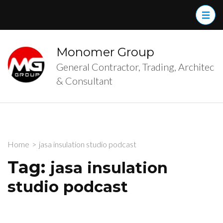
Skip
to
content
(Press
Monomer Group
Enter)
General Contractor, Trading, Architec
& Consultant
Home
>
jasa insulation studio podcast
Tag:
jasa insulation
studio podcast