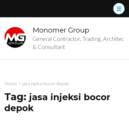
Skip
to
content
(Press
Monomer Group
Enter)
General Contractor, Trading, Architec
& Consultant
Home
>
jasa injeksi bocor depok
Tag:
jasa injeksi bocor
depok