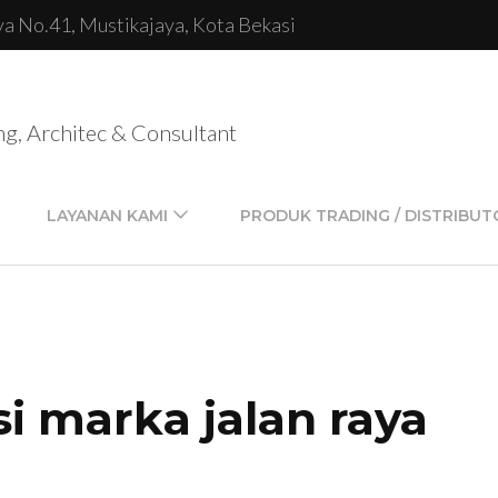
lya No.41, Mustikajaya, Kota Bekasi
ng, Architec & Consultant
LAYANAN KAMI
PRODUK TRADING / DISTRIBUT
si marka jalan raya