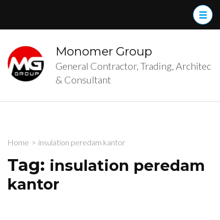
Skip
to
content
(Press
Monomer Group
Enter)
General Contractor, Trading, Architec
& Consultant
Home
>
insulation peredam kantor
Tag:
insulation peredam
kantor