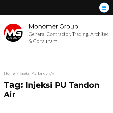
Skip
to
content
(Press
Monomer Group
Enter)
General Contractor, Trading, Architec
& Consultant
Home
>
Injeksi PU Tandon Air
Tag:
Injeksi PU Tandon
Air