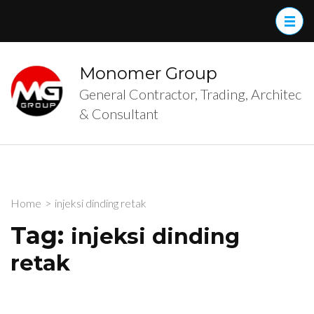
Skip
to
content
(Press
Monomer Group
Enter)
General Contractor, Trading, Architec
& Consultant
Home
>
injeksi dinding retak
Tag:
injeksi dinding
retak