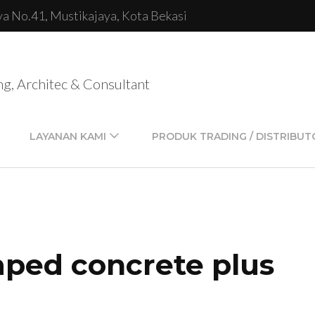
lya No.41, Mustikajaya, Kota Bekasi
ng, Architec & Consultant
LAYANAN KAMI
PRODUK TRADING / DISTRIBUT
ped concrete plus