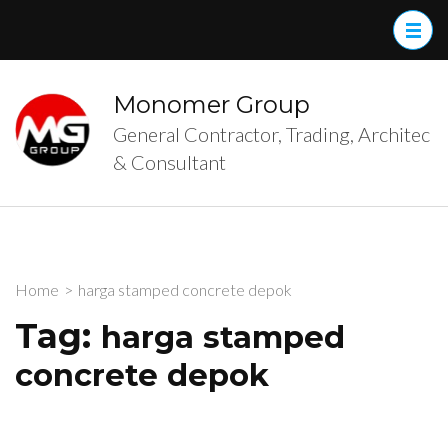
Skip
to
content
(Press
Monomer Group
Enter)
General Contractor, Trading, Architec
& Consultant
Home
>
harga stamped concrete depok
Tag:
harga stamped
concrete depok