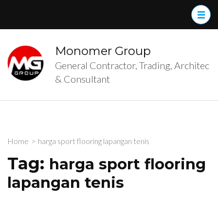
Skip
to
content
(Press
Monomer Group
Enter)
General Contractor, Trading, Architec
& Consultant
Home
>
harga sport flooring lapangan tenis
Tag:
harga sport flooring
lapangan tenis