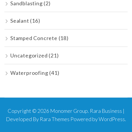
Sandblasting
(2)
Sealant
(16)
Stamped Concrete
(18)
Uncategorized
(21)
Waterproofing
(41)
Copyright © 2026
Monomer Group
.
Rara Business |
Developed By
Rara Themes
Powered by
WordPress
.