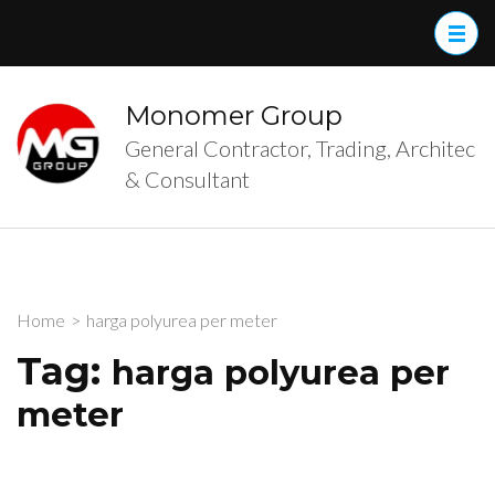
Skip
to
content
(Press
Monomer Group
Enter)
General Contractor, Trading, Architec
& Consultant
Home
>
harga polyurea per meter
Tag:
harga polyurea per
meter