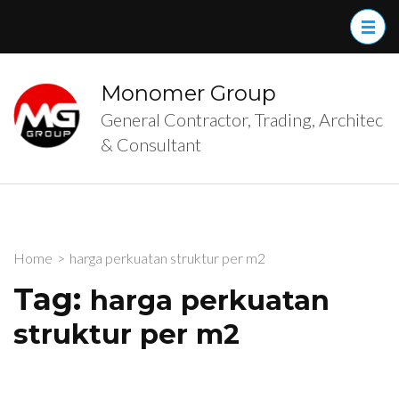
Skip
to
content
(Press
Monomer Group
Enter)
General Contractor, Trading, Architec
& Consultant
Home
>
harga perkuatan struktur per m2
Tag:
harga perkuatan
struktur per m2