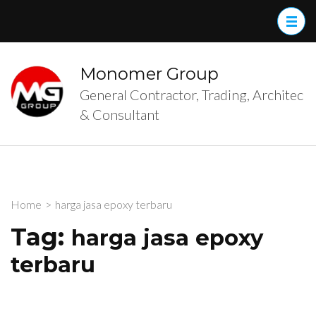
Skip
to
content
(Press
Monomer Group
Enter)
General Contractor, Trading, Architec
& Consultant
Home
>
harga jasa epoxy terbaru
Tag:
harga jasa epoxy
terbaru