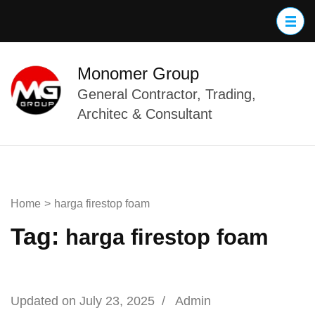
Skip
to
content
(Press
Monomer Group
Enter)
General Contractor, Trading,
Architec & Consultant
Home
>
harga firestop foam
Tag:
harga firestop foam
Updated on
July 23, 2025
/
Admin