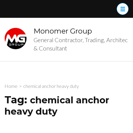
Skip
to
content
(Press
Monomer Group
Enter)
General Contractor, Trading, Architec
& Consultant
Home
>
chemical anchor heavy duty
Tag:
chemical anchor
heavy duty