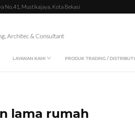
lya No.41, Mustikajaya, Kota Bekasi
ng, Architec & Consultant
LAYANAN KAMI
PRODUK TRADING / DISTRIBUT
an lama rumah